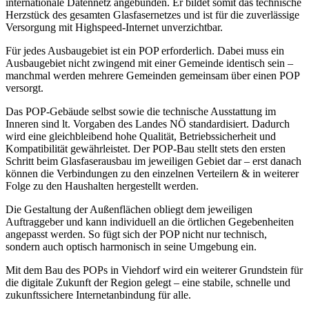
internationale Datennetz
angebunden. Er bildet somit das technische
Herzstück des gesamten Glasfasernetzes und ist für die zuverlässige
Versorgung mit Highspeed-Internet unverzichtbar.
Für
jedes Ausbaugebiet
ist ein POP erforderlich. Dabei muss ein
Ausbaugebiet
nicht zwingend mit einer Gemeinde identisch sein
–
manchmal werden mehrere Gemeinden gemeinsam über einen POP
versorgt.
Das
POP-Gebäude
selbst sowie die
technische Ausstattung im
Inneren
sind lt. Vorgaben des Landes NÖ standardisiert. Dadurch
wird eine gleichbleibend hohe Qualität, Betriebssicherheit und
Kompatibilität gewährleistet. Der
POP-Bau stellt stets den ersten
Schritt
beim Glasfaserausbau im jeweiligen Gebiet dar – erst danach
können die Verbindungen zu den einzelnen Verteilern & in weiterer
Folge zu den Haushalten hergestellt werden.
Die
Gestaltung der Außenflächen
obliegt dem jeweiligen
Auftraggeber und kann individuell an die örtlichen Gegebenheiten
angepasst werden. So fügt sich der POP nicht nur technisch,
sondern auch optisch harmonisch in seine Umgebung ein.
Mit dem Bau des POPs in Viehdorf wird ein weiterer Grundstein für
die digitale Zukunft der Region gelegt –
eine stabile, schnelle und
zukunftssichere Internetanbindung für alle
.