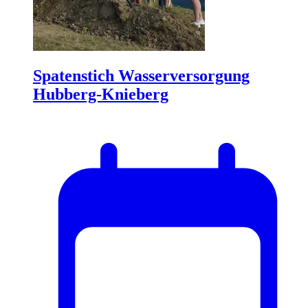
Spatenstich Wasserversorgung
Hubberg-Knieberg