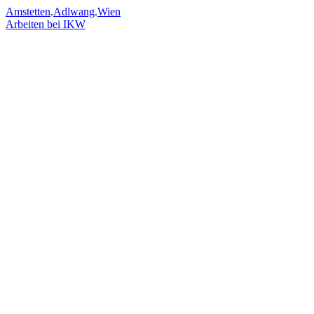
Amstetten
.
Adlwang
.
Wien
Arbeiten bei IKW