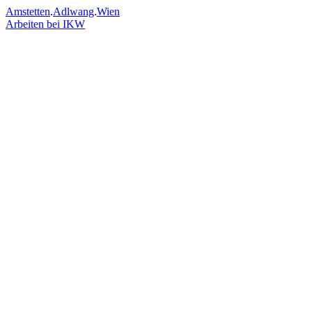
Amstetten
.
Adlwang
.
Wien
Arbeiten bei IKW