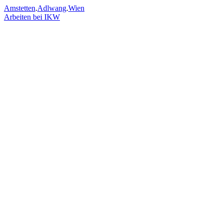
Amstetten
.
Adlwang
.
Wien
Arbeiten bei IKW