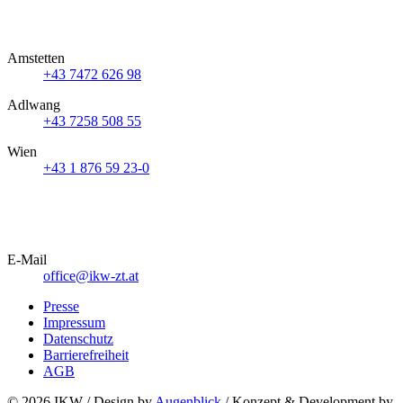
Amstetten
+43 7472 626 98
Adlwang
+43 7258 508 55
Wien
+43 1 876 59 23-0
E-Mail
office@ikw-zt.at
Presse
Impressum
Datenschutz
Barrierefreiheit
AGB
© 2026 IKW /
Design by
Augenblick
/ Konzept & Development by