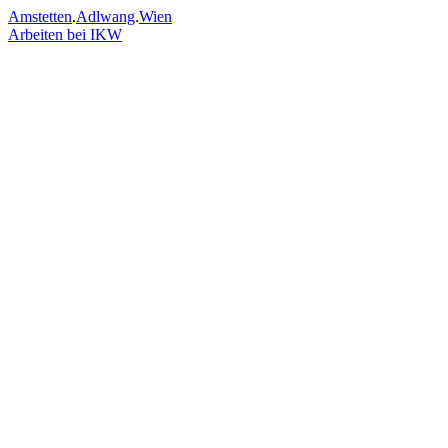
Amstetten
.
Adlwang
.
Wien
Arbeiten bei IKW